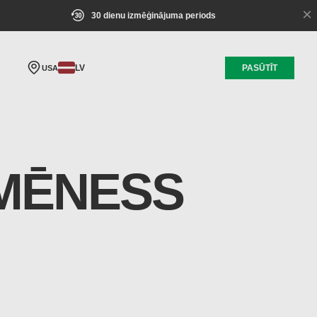
×
30 dienu izmēģinājuma periods
LV
PASŪTĪT
USA
 MĒNESS