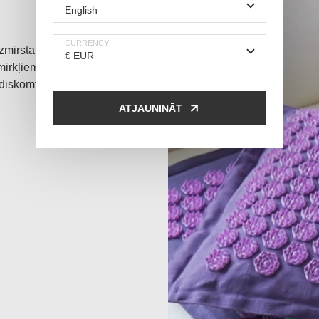
CURRENCY
izmirstamas –
 mirkļiem pa
diskomforts,
ATJAUNINĀT