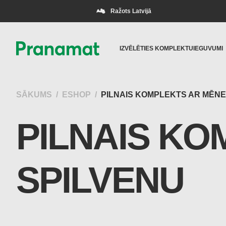
Ražots Latvijā
IZVĒLĒTIES KOMPLEKTU
IEGUVUMI
SĀKUMS
ESHOP
PILNAIS KOMPLEKTS AR MĒNE
PILNAIS K
SPILVENU