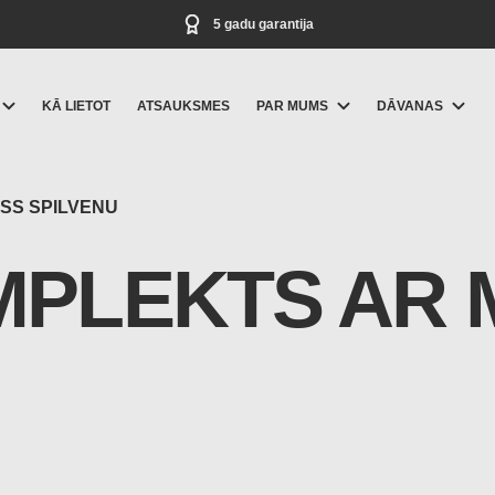
5 gadu garantija
KĀ LIETOT
ATSAUKSMES
PAR MUMS
DĀVANAS
SS SPILVENU
OMPLEKTS AR