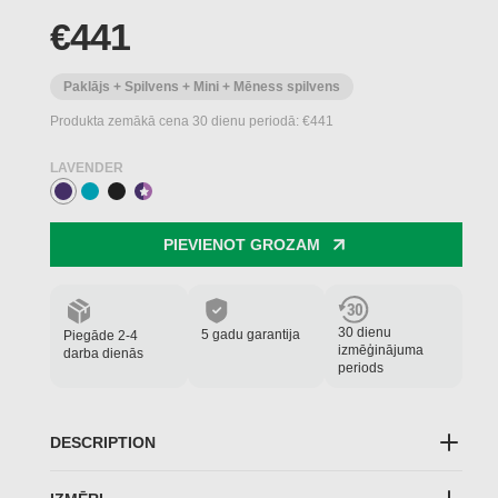
€441
Paklājs + Spilvens + Mini + Mēness spilvens
Produkta zemākā cena 30 dienu periodā: €441
LAVENDER
PIEVIENOT GROZAM
30 dienu
5 gadu garantija
Piegāde 2-4
izmēģinājuma
darba dienās
periods
DESCRIPTION