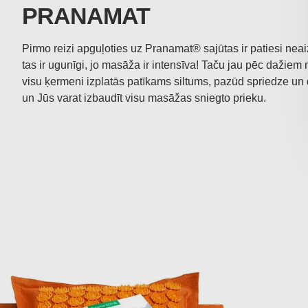
PRANAMAT
Pirmo reizi apguļoties uz Pranamat® sajūtas ir patiesi nea
tas ir ugunīgi, jo masāža ir intensīva! Taču jau pēc dažiem
visu ķermeni izplatās patīkams siltums, pazūd spriedze un 
un Jūs varat izbaudīt visu masāžas sniegto prieku.